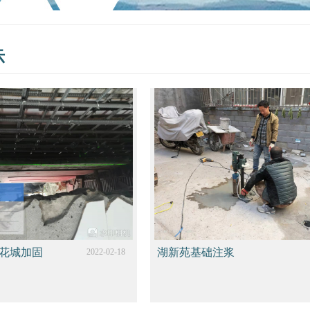
示
花城加固
湖新苑基础注浆
2022-02-18