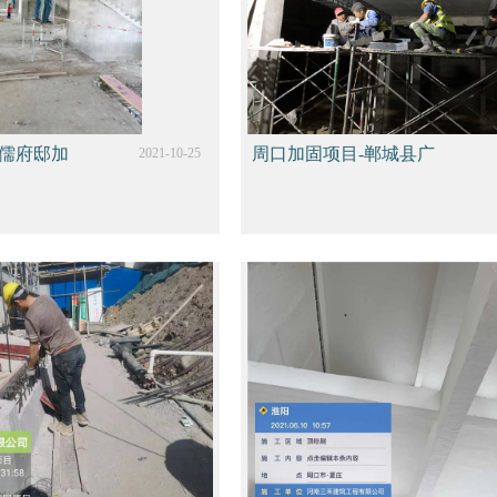
儒府邸加
周口加固项目-郸城县广
2021-10-25
商