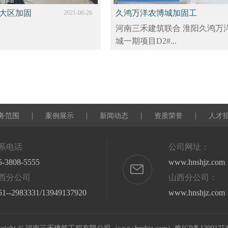
大区加固
久鸿万洋农博城加固工
2021-06-26
河南三禾建筑联合 淮阳久鸿万
程
城一期项目D2#...
|
|
|
|
务范围
案例展示
新闻动态
资质荣誉
人才
系电话
公司网址：
5-3808-5555
www.hnshjz.com
西分公司
山西分公司：
51--2983331/13949137920
www.hnshjz.com