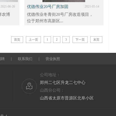
优德伟业20号厂房加固
2021-06-26
2021-05-14
洋农博
优德伟业冬青街20号厂房改造项目，
位于郑州市高新区...
首页
上一页
1
2
3
下一页
末页
|
|
招聘
联系我们
营业执照
公司地址：
郑州二七区升龙二七中心
山西分公司：
山西省太原市晋源区北阜小区